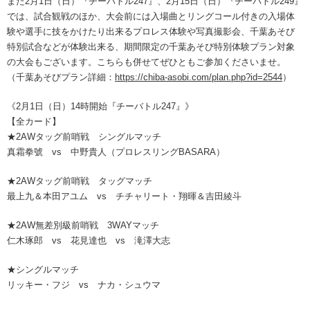
また2月1日（日）『チーバトル247』、2月15日（日）『チーバトル249』
では、試合観戦のほか、大会前には入場曲とリングコール付きの入場体
験や選手に技をかけたり出来るプロレス体験や写真撮影会、千葉あそび
特別試合などが体験出来る、期間限定の千葉あそび特別体験プラン対象
の大会もございます。こちらも併せてぜひともご参加くださいませ。
（千葉あそびプラン詳細：
https://chiba-asobi.com/plan.php?id=2544
）
《2月1日（日）14時開始『チーバトル247』》
【全カード】
★2AWタッグ前哨戦 シングルマッチ
真霜拳號 vs 中野貴人（プロレスリングBASARA）
★2AWタッグ前哨戦 タッグマッチ
最上九＆本田アユム vs チチャリート・翔暉＆吉田綾斗
★2AW無差別級前哨戦 3WAYマッチ
仁木琢郎 vs 花見達也 vs 滝澤大志
★シングルマッチ
リッキー・フジ vs ナカ・シュウマ