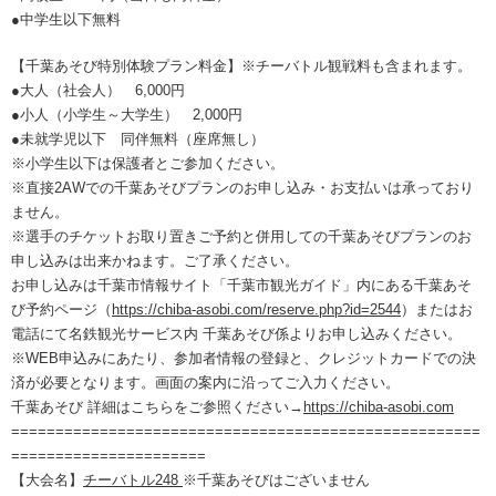
●中学生以下無料
【千葉あそび特別体験プラン料金】※チーバトル観戦料も含まれます。
●大人（社会人） 6,000円
●小人（小学生～大学生） 2,000円
●未就学児以下 同伴無料（座席無し）
※小学生以下は保護者とご参加ください。
※直接2AWでの千葉あそびプランのお申し込み・お支払いは承っており
ません。
※選手のチケットお取り置きご予約と併用しての千葉あそびプランのお
申し込みは出来かねます。ご了承ください。
お申し込みは千葉市情報サイト「千葉市観光ガイド」内にある千葉あそ
び予約ページ（
https://chiba-asobi.com/reserve.php?id=2544
）またはお
電話にて名鉄観光サービス内 千葉あそび係よりお申し込みください。
※WEB申込みにあたり、参加者情報の登録と、クレジットカードでの決
済が必要となります。画面の案内に沿ってご入力ください。
千葉あそび 詳細はこちらをご参照ください→
https://chiba-asobi.com
=====================================================
======================
【大会名】
チーバトル248
※千葉あそびはございません