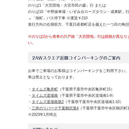
のりば1「大宮団地・大宮市民の森」行 または
のりば10「中野操車場・いずみ台ローズタウン・成東駅」
→
「旭町」バス停下車
※運賃￥210
進行方向の右側前方、千葉日産都町店を越えた一つ目の角(
※のりば2から発車の川戸線「大宮団地」行は経路が異なり
い。
2AWスクエア近隣コインパーキングのご案内
お車でご来場のお客様はコインパーキングをご利用下さい。
車は禁止となっております。
・
タイムズ亀井町
（千葉県千葉市中央区亀井町15）
・
タイムズ道場南
（千葉県千葉市中央区道場南1-9）
・
タイムズ道場南第2
（千葉県千葉市中央区道場南1-10）
・
三井のリパーク千葉鶴沢第4
（千葉県千葉市中央区鶴沢町16
※2023年1月時点