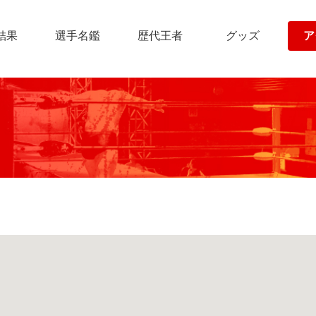
結果
選手名鑑
歴代王者
グッズ
ア