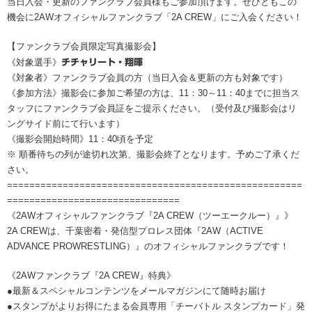
当日入会・更新のファンクラブ会員様もご参加頂けます。ぜひともこの
機会に2AWオフィシャルファンクラブ「2A CREW」にご入会ください！
【ファンクラブ会員限定写真撮影会】
《対象選手》
チチャリート・翔暉
《対象者》ファンクラブ会員の方（当日入会＆更新の方も対象です）
《参加方法》撮影会に参加ご希望の方は、11：30～11：40までに担当ス
タッフにファンクラブ会員証をご提示ください。（受付及び撮影会はリ
ングサイド前にて行います）
《撮影会開始時間》11：40頃を予定
※ 順番待ちの列が途切れ次第、撮影会終了となります。予めご了承くだ
さい。
=====================================================
===============================
《2AWオフィシャルファンクラブ『2A CREW（ツーエークルー）』》
2A CREWは、千葉密着・発信型プロレス団体『2AW（ACTIVE
ADVANCE PROWRESTLING）』のオフィシャルファンクラブです！
《2AWファンクラブ『2A CREW』特典》
●最新＆スペシャルコンテンツをメールマガジンにて随時お届け
●スタンプがよりお得にたまる会員専用「チーバトル スタンプカード」発