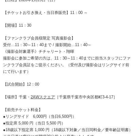
【チケットお引き換え・当日券販売】11：00 ～
【開場】11：30
【ファンクラブ会員様限定 写真撮影会】
受付…11：30～11：40まで / 撮影開始…11：40～
《撮影会対象選手》チチャリート・翔暉
撮影会に参加ご希望の方は、11：30～11：40までに担当スタッフにファ
ンクラブ会員証をご提示ください。（受付及び撮影会はリングサイド前
にて行います）
【試合開始】12：00
【場所】千葉・
2AWスクエア
［千葉県千葉市中央区都町3-4-17］
【前売チケット料金】
●リングサイド 6,000円（当日6,500円）
●指定席 5,000 円（当日 5,500 円）
●18歳以下指定席 1,000 円（18歳以下対象／当日同料金／要年齢証明書）