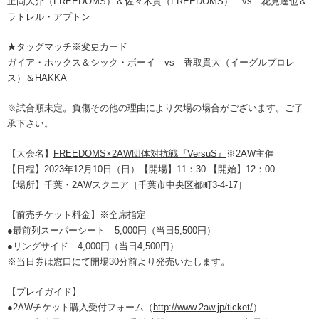
正岡大介（FREEDOMS）＆佐々木貴（FREEDOMS） vs 花見達也＆
ラトレル・アプトン
★タッグマッチ※変更カード
ガイア・ホックス＆シック・ボーイ vs 香取貴大（イーグルプロレ
ス）＆HAKKA
※試合順未定。負傷その他の理由により欠場の場合がございます。ご了
承下さい。
【大会名】
FREEDOMS×2AW団体対抗戦『VersuS』
※2AW主催
【日程】2023年12月10日（日）【開場】11：30 【開始】12：00
【場所】千葉・
2AWスクエア
［千葉市中央区都町3-4-17］
【前売チケット料金】※全席指定
●最前列スーパーシート 5,000円（当日5,500円）
●リングサイド 4,000円（当日4,500円）
※当日券は窓口にて開場30分前より発売いたします。
【プレイガイド】
●2AWチケット購入受付フォーム（
http://www.2aw.jp/ticket/
）