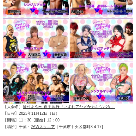
【大会名】
笹村あやめ 自主興行『いずれアヤメかカキツバタ』
【日程】2023年11月12日（日）
【開場】11：30【開始】12：00
【場所】千葉・
2AWスクエア
［千葉市中央区都町3-4-17］