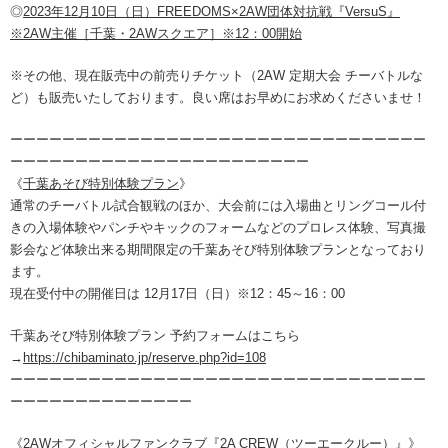
◎
2023年12月10日（日）FREEDOMS×2AW団体対抗戦『VersuS』
※2AW主催［千葉・2AWスクエア］※12：00開始
※その他、現在販売中の前売りチケット（2AW 定期大会 チーバトルな
ど）も販売いたしております。良い席はお早めにお求めくださいませ！
ーーーーーーーーーーーーーーーーーーーーーーーーーーーーーーーー
ーーーーーーーーーーーーーーーーーーーーーーー
《
千葉あそび特別体験プラン
》
通常のチーバトル試合観戦のほか、大会前には入場曲とリングコール付
きの入場体験やパンチやキックのフォームなどのプロレス体験、写真撮
影会など体験出来る期間限定の千葉あそび特別体験プランとなっており
ます。
現在受付中の開催日は 12月17日（日）※12：45～16：00
千葉あそび特別体験プラン 予約フォームはこちら
→
https://chibaminato.jp/reserve.php?id=108
ーーーーーーーーーーーーーーーーーーーーーーーーーーーーーーーー
ーーーーーーーーーーーーーー
《2AWオフィシャルファンクラブ『2A CREW（ツーエークルー）』》