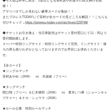
◆今大会は昨年に続き、2度目となる笹村あやめ選手の自主興行を開
催！！
アヤツバタでしか見れない豪華カードが集結！！
またプロレスTODAYにて笹村が全カードの見どころを解説！！こちらも
ぜひチェック→
https://proresu-today.com/archives/229748/
◆チケットお引き換え・当日券販売はチケット受付窓口にて11：00より
受付開始致します。
スーパー特別リングサイド・特別リングサイド完売。リングサイド・後
ろの席も残りわずかとなっておりますのでお早目にお求めくださいま
せ。
【全カード】
★シングルマッチ
笹村あやめ（2AW） vs 水波綾（フリー）
★タッグマッチ
関口翔（フリー）＆仁木琢郎（2AW） vs 青木いつ希（ショーンキャ
プチャー）＆ナカ・シュウマ（2AW）
★ルール公募 特別ルールマッチ