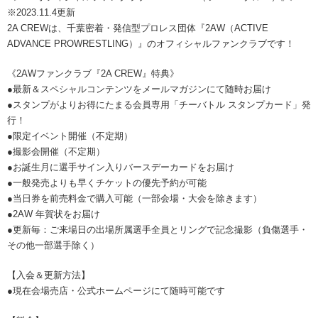
※2023.11.4更新
2A CREWは、千葉密着・発信型プロレス団体『2AW（ACTIVE
ADVANCE PROWRESTLING）』のオフィシャルファンクラブです！
《2AWファンクラブ『2A CREW』特典》
●最新＆スペシャルコンテンツをメールマガジンにて随時お届け
●スタンプがよりお得にたまる会員専用「チーバトル スタンプカード」発
行！
●限定イベント開催（不定期）
●撮影会開催（不定期）
●お誕生月に選手サイン入りバースデーカードをお届け
●一般発売よりも早くチケットの優先予約が可能
●当日券を前売料金で購入可能（一部会場・大会を除きます）
●2AW 年賀状をお届け
●更新毎：ご来場日の出場所属選手全員とリングで記念撮影（負傷選手・
その他一部選手除く）
【入会＆更新方法】
●現在会場売店・公式ホームページにて随時可能です