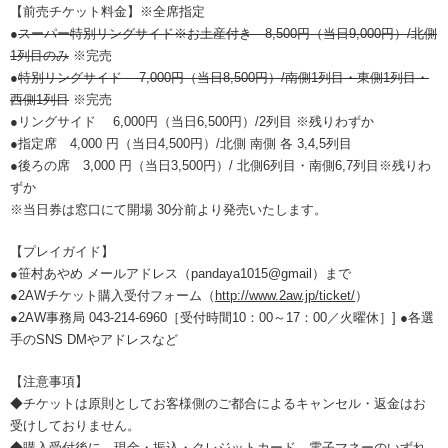
【前売チケット料金】※全席指定
●
スーパー特別リングサイド※お土産付き 8,500円（当日9,000円）/北側
1列目のみ
※完売
●
特別リングサイド 7,000円（当日8,500円）/南側1列目・東側1列目・
西側1列目
※完売
●リングサイド 6,000円（当日6,500円）/2列目 ※残りわずか
●指定席 4,000 円（当日4,500円）/北側 南側 各 3,4,5列目
●後ろの席 3,000 円（当日3,500円）/ 北側6列目・南側6,7列目※残りわ
ずか
※当日券は窓口にて開場 30分前より発売いたします。
【プレイガイド】
●笹村あやめ メールアドレス（pandaya1015@gmail）まで
●2AWチケット購入受付フォーム（
http://www.2aw.jp/ticket/
）
●2AW事務局 043-214-6960［受付時間10：00～17：00／火曜休］] ●各選
手のSNS DMやアドレスなど
【注意事項】
◆チケットは原則としてお客様側のご都合によるキャンセル・返金はお
受けしておりません。
◆購入受付後に、現金・振込・クレジットカード、電子マネーのいずれ