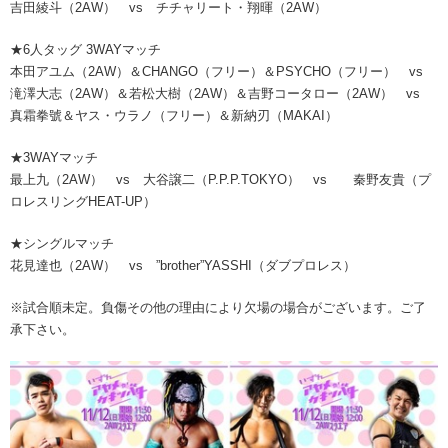
吉田綾斗（2AW） vs チチャリート・翔暉（2AW）
★6人タッグ 3WAYマッチ
本田アユム（2AW）＆CHANGO（フリー）＆PSYCHO（フリー） vs
滝澤大志（2AW）＆若松大樹（2AW）＆吉野コータロー（2AW） vs
真霜拳號＆ヤス・ウラノ（フリー）＆新納刃（MAKAI）
★3WAYマッチ
最上九（2AW） vs 大谷譲二（P.P.P.TOKYO） vs 秦野友貴（プ
ロレスリングHEAT-UP）
★シングルマッチ
花見達也（2AW） vs ”brother”YASSHI（ダブプロレス）
※試合順未定。負傷その他の理由により欠場の場合がございます。ご了
承下さい。