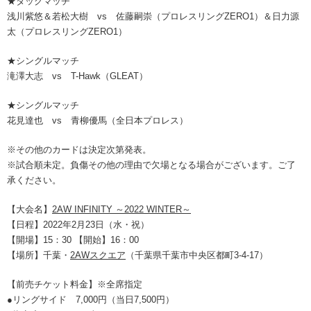
★タッグマッチ
浅川紫悠＆若松大樹 vs 佐藤嗣崇（プロレスリングZERO1）＆日力源
太（プロレスリングZERO1）
★シングルマッチ
滝澤大志 vs T-Hawk（GLEAT）
★シングルマッチ
花見達也 vs 青柳優馬（全日本プロレス）
※その他のカードは決定次第発表。
※試合順未定。負傷その他の理由で欠場となる場合がございます。ご了
承ください。
【大会名】
2AW INFINITY ～2022 WINTER～
【日程】2022年2月23日（水・祝）
【開場】15：30 【開始】16：00
【場所】千葉・
2AWスクエア
（千葉県千葉市中央区都町3-4-17）
【前売チケット料金】※全席指定
●リングサイド 7,000円（当日7,500円）