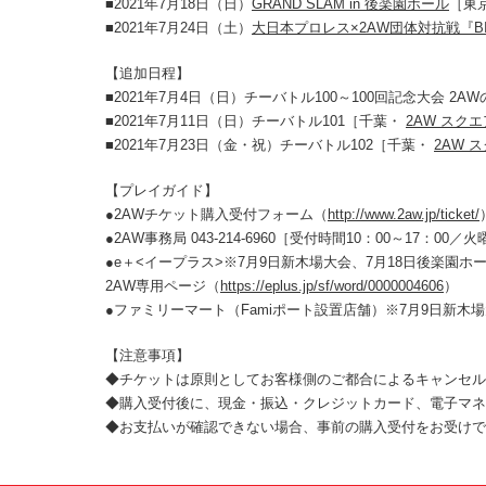
■2021年7月18日（日）
GRAND SLAM in 後楽園ホール
［東
■2021年7月24日（土）
大日本プロレス×2AW団体対抗戦『BIG
【追加日程】
■2021年7月4日（日）チーバトル100～100回記念大会 
■2021年7月11日（日）チーバトル101［千葉・
2AW スクエ
■2021年7月23日（金・祝）チーバトル102［千葉・
2AW 
【プレイガイド】
●2AWチケット購入受付フォーム（
http://www.2aw.jp/ticket/
●2AW事務局 043-214-6960［受付時間10：00～17：00／
●e＋<イープラス>※7月9日新木場大会、7月18日後楽園ホ
2AW専用ページ（
https://eplus.jp/sf/word/0000004606
）
●ファミリーマート（Famiポート設置店舗）※7月9日新木
【注意事項】
◆チケットは原則としてお客様側のご都合によるキャンセル
◆購入受付後に、現金・振込・クレジットカード、電子マネ
◆お支払いが確認できない場合、事前の購入受付をお受けで