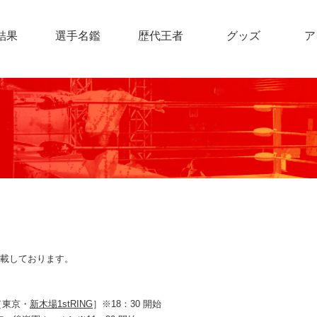
結果
選手名鑑
歴代王者
グッズ
ア
載しております。
［東京・
新木場1stRING
］※18：30 開始