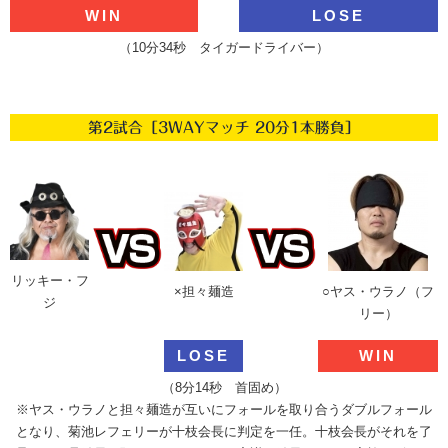
WIN
LOSE
（10分34秒 タイガードライバー）
第2試合［3WAYマッチ 20分1本勝負］
リッキー・フ
×担々麺造
○ヤス・ウラノ（フ
ジ
リー）
LOSE
WIN
（8分14秒 首固め）
※ヤス・ウラノと担々麺造が互いにフォールを取り合うダブルフォール
となり、菊池レフェリーが十枝会長に判定を一任。十枝会長がそれを了