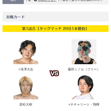
場所
千葉・
2AWスクエア
（千葉県千葉市中央区都町3-4-17）
対戦カード
第1試合［タッグマッチ 20分1本勝負］
○滝澤大志
藤田ミノル（フリー）
若松大樹
×チチャリート・翔暉