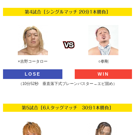
第4試合［シングルマッチ 20分1本勝負］
×吉野コータロー
○拳剛
LOSE
WIN
（10分52秒 垂直落下式ブレーンバスター→エビ固め）
第5試合［6人タッグマッチ 30分1本勝負］