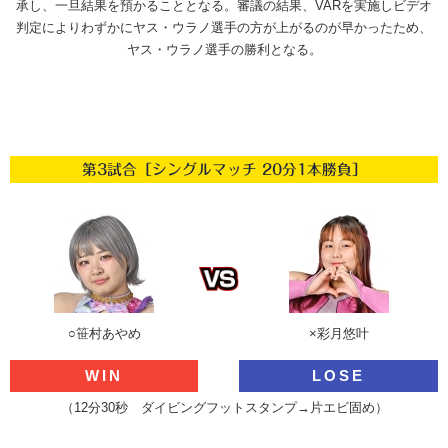
承し、一旦結果を預かることとなる。審議の結果、VARを実施しビデオ
判定によりわずかにヤス・ウラノ選手の方が上がるのが早かったため、
ヤス・ウラノ選手の勝利となる。
第3試合［シングルマッチ 20分1本勝負］
○笹村あやめ
×彩月悠叶
WIN
LOSE
（12分30秒 ダイビングフットスタンプ→片エビ固め）