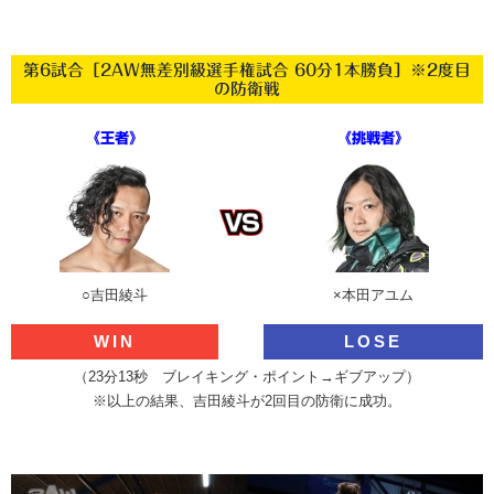
第6試合［2AW無差別級選手権試合 60分1本勝負］※2度目
の防衛戦
《王者》
《挑戦者》
○吉田綾斗
×本田アユム
WIN
LOSE
（23分13秒 ブレイキング・ポイント→ギブアップ）
※以上の結果、吉田綾斗が2回目の防衛に成功。