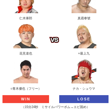
仁木琢郎
真霜拳號
花見達也
×最上九
○青木優也（フリー）
ナカ・シュウマ
WIN
LOSE
（15分24秒 ミサイルパワーボム→エビ固め）