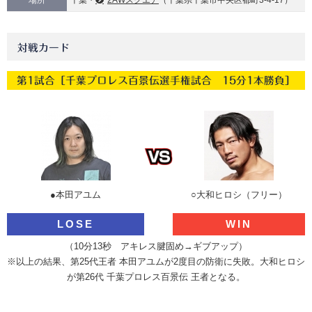
場所
千葉・
2AWスクエア
（千葉県千葉市中央区都町3-4-17）
対戦カード
第1試合［千葉プロレス百景伝選手権試合 15分1本勝負］
●本田アユム
○大和ヒロシ（フリー）
LOSE
WIN
（10分13秒 アキレス腱固め→ギブアップ）
※以上の結果、第25代王者 本田アユムが2度目の防衛に失敗。大和ヒロシ
が第26代 千葉プロレス百景伝 王者となる。