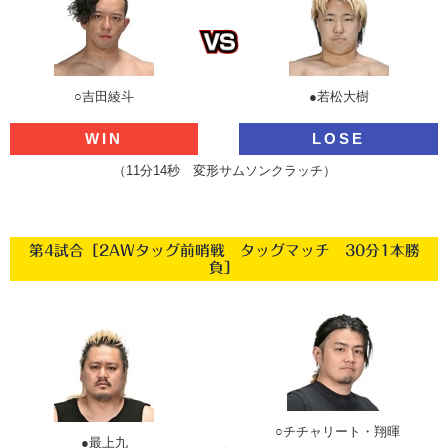
○吉田綾斗
●若松大樹
WIN
LOSE
（11分14秒 変形サムソンクラッチ）
第4試合［2AWタッグ前哨戦 タッグマッチ 30分1本勝
負］
○チチャリート・翔暉
●最上九