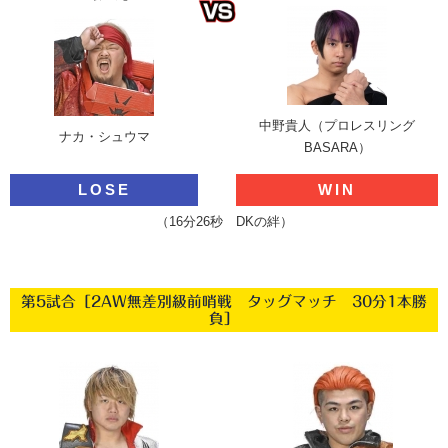
中野貴人（プロレスリング
ナカ・シュウマ
BASARA）
LOSE
WIN
（16分26秒 DKの絆）
第5試合［2AW無差別級前哨戦 タッグマッチ 30分1本勝
負］