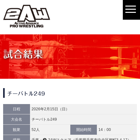
試合結果
チーバトル249
日程
2026年2月15日（日）
大会名
チーバトル249
観衆
52人
開始時間
14：00