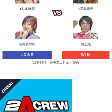
●仁木琢郎
○花見達也
笹村あやめ
旭志織
LOSE
WIN
（17分53秒 炎天花→片エビ固め）