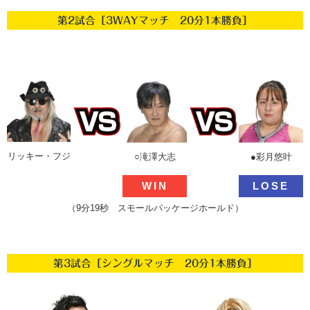
第2試合［3WAYマッチ 20分1本勝負］
リッキー・フジ
○滝澤大志
●彩月悠叶
WIN
LOSE
（9分19秒 スモールパッケージホールド）
第3試合［シングルマッチ 20分1本勝負］