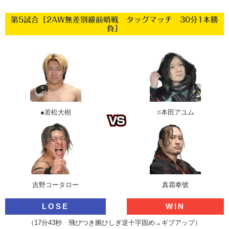
第5試合［2AW無差別級前哨戦 タッグマッチ 30分1本勝
負］
●若松大樹
○本田アユム
吉野コータロー
真霜拳號
LOSE
WIN
（17分43秒 飛びつき腕ひしぎ逆十字固め→ギブアップ）