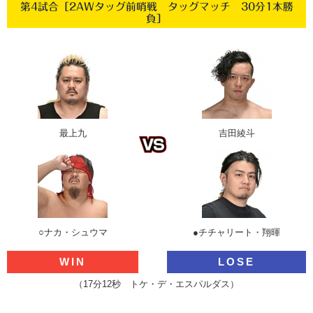
第4試合［2AWタッグ前哨戦 タッグマッチ 30分1本勝
負］
最上九
吉田綾斗
○ナカ・シュウマ
●チチャリート・翔暉
WIN
LOSE
（17分12秒 トケ・デ・エスパルダス）