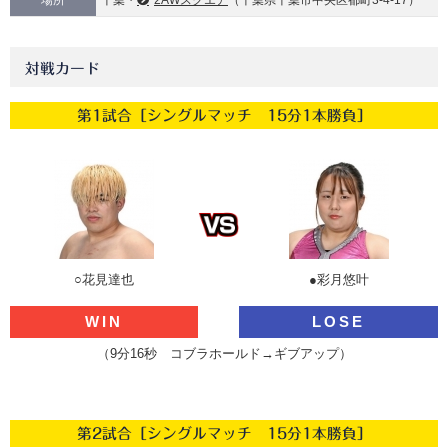
場所
千葉・
2AWスクエア
（千葉県千葉市中央区都町3-4-17）
対戦カード
第1試合［シングルマッチ 15分1本勝負］
○花見達也
●彩月悠叶
WIN
LOSE
（9分16秒 コブラホールド→ギブアップ）
第2試合［シングルマッチ 15分1本勝負］