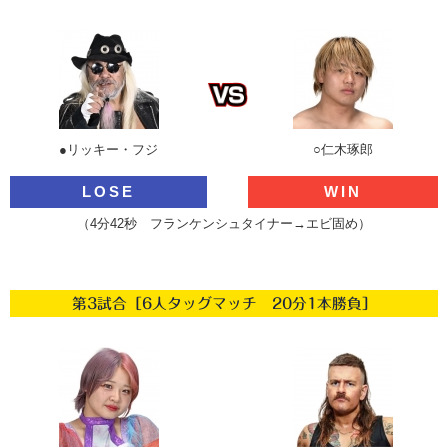
●リッキー・フジ
○仁木琢郎
LOSE
WIN
（4分42秒 フランケンシュタイナー→エビ固め）
第3試合［6人タッグマッチ 20分1本勝負］