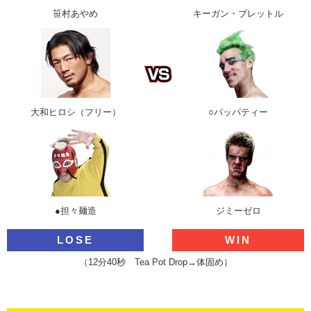
笹村あやめ
キーガン・ブレットル
大和ヒロシ（フリー）
○パッパティー
●担々麺造
ジミーゼロ
LOSE
WIN
（12分40秒 Tea Pot Drop→体固め）