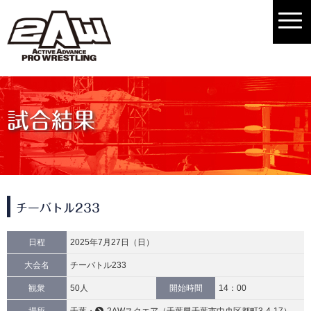
試合結果
チーバトル233
日程
2025年7月27日（日）
大会名
チーバトル233
観衆
50人
開始時間
14：00