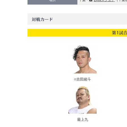
場所
千葉・
2AWスクエア
（千葉県
対戦カード
第1試
○吉田綾斗
最上九