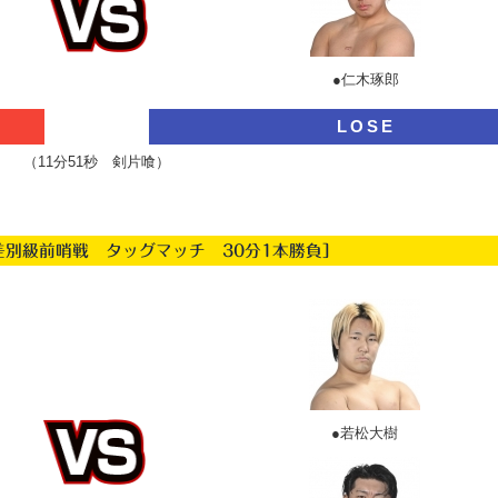
●仁木琢郎
LOSE
（11分51秒 剣片喰）
差別級前哨戦 タッグマッチ 30分1本勝負］
●若松大樹