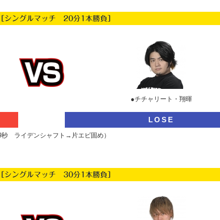
［シングルマッチ 20分1本勝負］
●チチャリート・翔暉
LOSE
39秒 ライデンシャフト→片エビ固め）
［シングルマッチ 30分1本勝負］