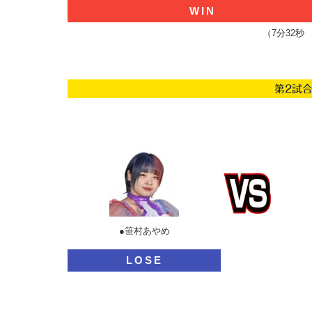
WIN
（
7分32
第2試合
●笹村あやめ
LOSE