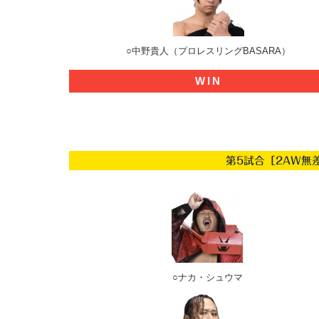
○中野貴人（プロレスリングBASARA）
WIN
第5試合［2AW無
○ナカ・シュウマ