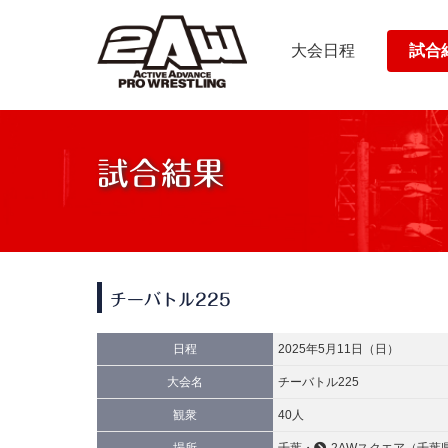
大会日程
試合
試合結果
チーバトル225
日程
2025年5月11日（日）
大会名
チーバトル225
観衆
40人