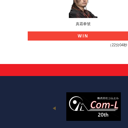
真霜拳號
WIN
（22分0