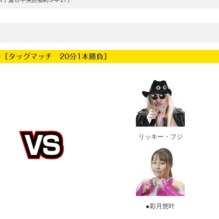
千葉市中央区都町3-4-17）
合［タッグマッチ 20分1本勝負］
リッキー・フジ
●彩月悠叶