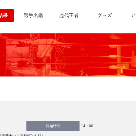
結果
選手名鑑
歴代王者
グッズ
ア
開始時間
14：00