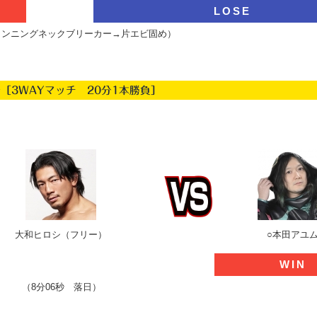
LOSE
秒 ンニングネックブリーカー→片エビ固め
）
［3WAYマッチ 20分1本勝負］
大和ヒロシ（フリー）
○本田アユ
WIN
（8分06秒 落日）