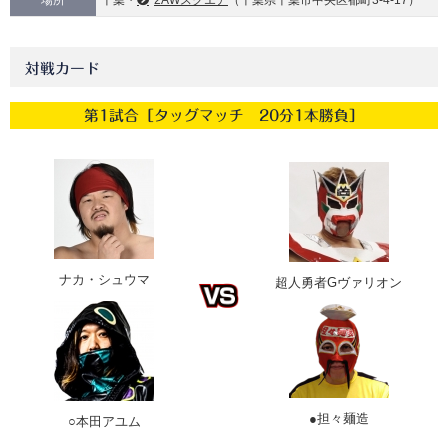
場所
千葉・
2AWスクエア
（千葉県千葉市中央区都町3-4-17）
対戦カード
第1試合［タッグマッチ 20分1本勝負］
ナカ・シュウマ
超人勇者Gヴァリオン
●担々麺造
○本田アユム