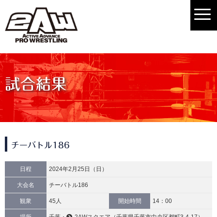
試合結果
チーバトル186
日程
2024年2月25日（日）
大会名
チーバトル186
観衆
45人
開始時間
14：00