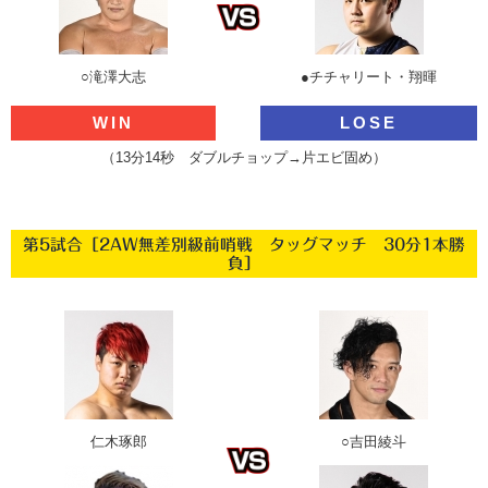
○滝澤大志
●チチャリート・翔暉
WIN
LOSE
（13分14秒 ダブルチョップ→片エビ固め）
第5試合［2AW無差別級前哨戦 タッグマッチ 30分1本勝
負］
仁木琢郎
○吉田綾斗