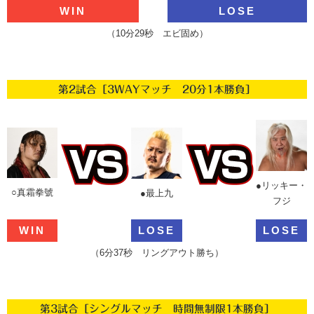
WIN
LOSE
（10分29秒 エビ固め）
第2試合［3WAYマッチ 20分1本勝負］
●リッキー・
○真霜拳號
●最上九
フジ
WIN
LOSE
LOSE
（6分37秒 リングアウト勝ち）
第3試合［シングルマッチ 時間無制限1本勝負］