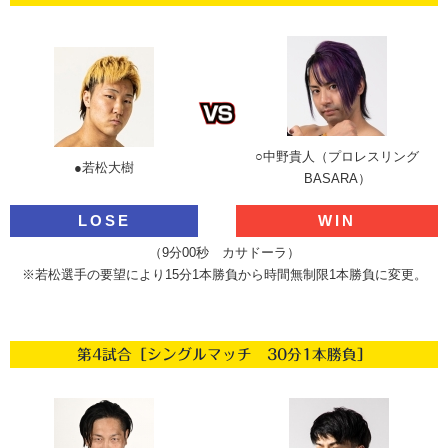
○中野貴人（プロレスリング
●若松大樹
BASARA）
LOSE
WIN
（9分00秒 カサドーラ）
※若松選手の要望により15分1本勝負から時間無制限1本勝負に変更。
第4試合［シングルマッチ 30分1本勝負］