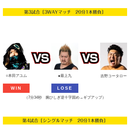
第3試合［3WAYマッチ 20分1本勝負］
○本田アユム
●最上九
吉野コータロー
WIN
LOSE
（7分34秒 腕ひしぎ逆十字固め→ギブアップ）
第4試合［シングルマッチ 20分1本勝負］