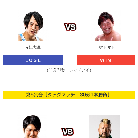
●旭志織
○梶トマト
LOSE
WIN
（11分31秒 レッドアイ）
第5試合［タッグマッチ 30分1本勝負］