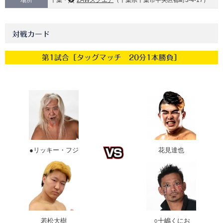
場所
千葉・
2AWスクエア
（千葉県千葉市中央区都町3-4-17）
対戦カード
第1試合［タッグマッチ 20分1本勝負］
●リッキー・フジ
花見達也
若松大樹
○十嶋くにお