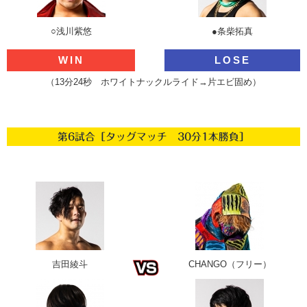
○浅川紫悠
●条柴拓真
WIN
LOSE
（13分24秒 ホワイトナックルライド→片エビ固め）
第6試合［タッグマッチ 30分1本勝負］
吉田綾斗
CHANGO（フリー）