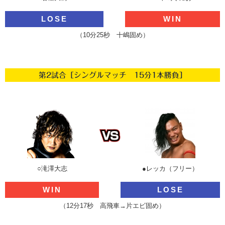
LOSE
WIN
（10分25秒 十嶋固め）
第2試合［シングルマッチ 15分1本勝負］
○滝澤大志
●レッカ（フリー）
WIN
LOSE
（12分17秒 高飛車→片エビ固め）