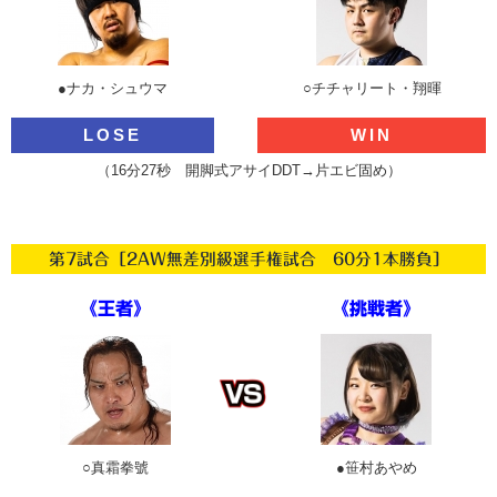
●ナカ・シュウマ
○チチャリート・翔暉
LOSE
WIN
（16分27秒 開脚式アサイDDT→片エビ固め）
第7試合［2AW無差別級選手権試合 60分1本勝負］
《王者》
《挑戦者》
○真霜拳號
●笹村あやめ​