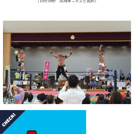
（10分39秒 高飛車→片エビ固め）