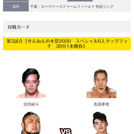
場所
千葉・ローヴァーズドリームフィールド 特設リング
対戦カード
第3試合［せんねんの木祭2020 スペシャル6人タッグマッ
チ 30分1本勝負］
吉田綾斗
真霜拳號