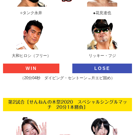
○タンク永井
●花見達也
大和ヒロシ（フリー）
リッキー・フジ
WIN
LOSE
（20分04秒 ダイビング・セントーン→片エビ固め）
第2試合［せんねんの木祭2020 スペシャルシングルマッ
チ 20分1本勝負］