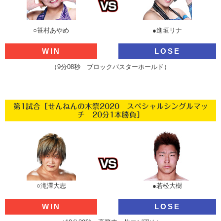
○笹村あやめ
●進垣リナ
WIN
LOSE
（9分08秒 ブロックバスターホールド）
第1試合［せんねんの木祭2020 スペシャルシングルマッ
チ 20分1本勝負］
○滝澤大志
●若松大樹
WIN
LOSE