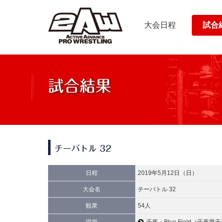
大会日程
試合
試合結果
チーバトル 32
日程
2019年5月12日（日）
大会名
チーバトル 32
観衆
54人