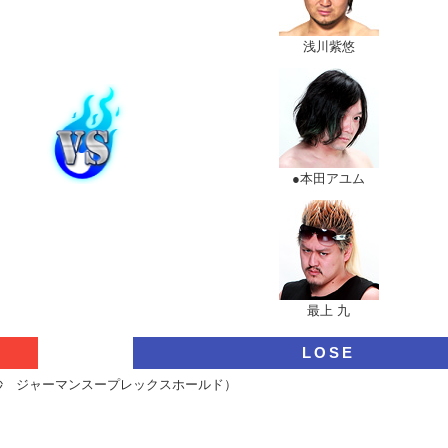
浅川紫悠
●本田アユム
最上 九
LOSE
1秒 ジャーマンスープレックスホールド）