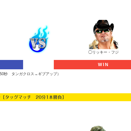
◯リッキー・フジ
WIN
分50秒 タンガクロス→ギブアップ）
合［タッグマッチ 20分1本勝負］