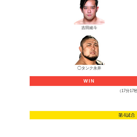
吉田綾斗
◯タンク永井
WIN
（17分1
第4試合