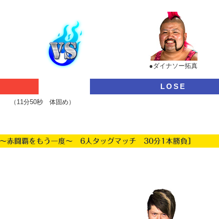
●ダイナソー拓真
LOSE
（11分50秒 体固め）
 ～赤闘覇をもう一度～ 6人タッグマッチ 30分1本勝負］