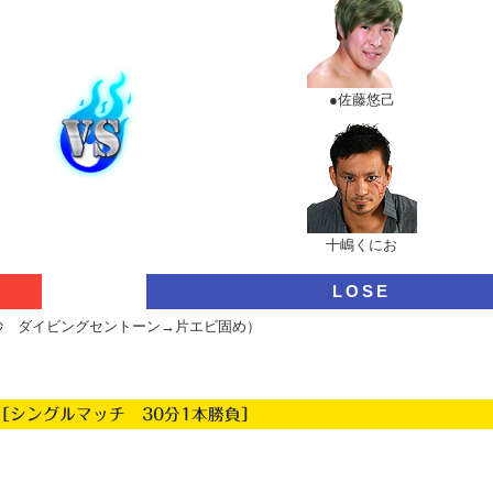
●佐藤悠己
十嶋くにお
LOSE
7秒 ダイビングセントーン→片エビ固め）
［シングルマッチ 30分1本勝負］