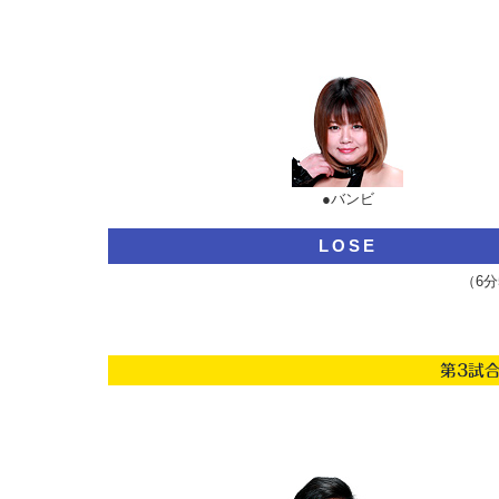
●バンビ
LOSE
（6
第3試