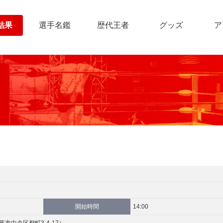
結果
選手名鑑
歴代王者
グッズ
ア
開始時間
14:00