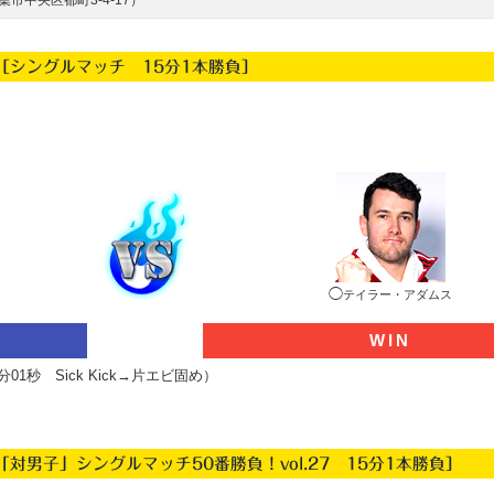
市中央区都町3-4-17）
［シングルマッチ 15分1本勝負］
◯
テイラー・アダムス
WIN
分01秒 Sick Kick→片エビ固め）
子部「対男子」シングルマッチ50番勝負！vol.27 15分1本勝負］