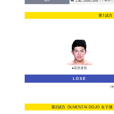
場所
千葉・Blue Field
（千葉県千葉
第1試合
●花見達也
LOSE
（9
第2試合［KAIENTAI DOJO 女