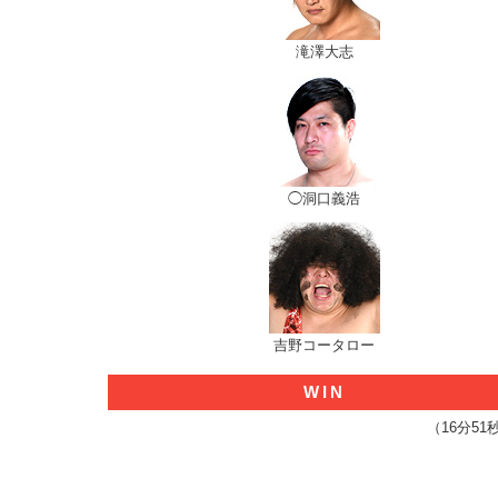
滝澤大志
◯洞口義浩
吉野コータロー
WIN
（16分5