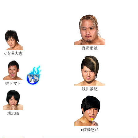
真霜拳號
○滝澤大志
梶トマト
浅川紫悠
旭志織
●佐藤悠己