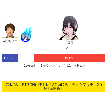
●進垣リナ
○真琴
（フリー）
LOSE
WIN
（10分55秒 ネックハンギングボム→体固め）
第4試合［STRONGEST-K TAG前哨戦 タッグマッチ 20
分1本勝負］