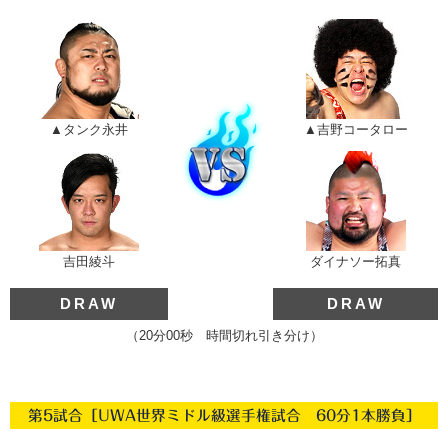
▲タンク永井
▲吉野コータロー
吉田綾斗
ダイナソー拓真
DRAW
DRAW
（20分00秒 時間切れ引き分け）
第5試合［UWA世界ミドル級選手権試合 60分1本勝負］