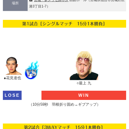
宮城・夢メッセみやぎ
西館ホール（宮城県仙台市宮城野区
場所
港3丁目1-7）
第1試合［シングルマッチ 15分1本勝負］
●花見達也
○最上 九
LOSE
WIN
（10分59秒 羽根折り固め→ギブアップ）
第2試合［3WAYマッチ 15分1本勝負］