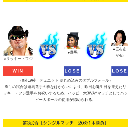
●笹村あ
●遊馬
やめ
○リッキー・フジ
WIN
LOSE
LOSE
（8分19秒 デュエット ※丸め込みのダブルフォール）
※この試合は遊馬選手の粋なはからいにより、昨日お誕生日を迎えたリ
ッキー・フジ選手をお祝いするため、ハッピー大3WAYマッチとしてハッ
ピー大ボールの使用が認められる。
第3試合［シングルマッチ 20分1本勝負］