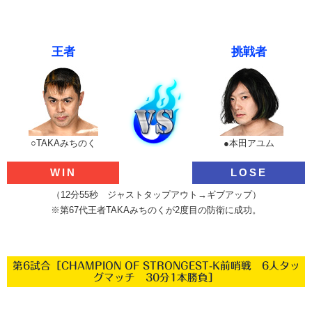
王者
挑戦者
○TAKAみちのく
●本田アユム
WIN
LOSE
（12分55秒 ジャストタップアウト→ギブアップ）
※第67代王者TAKAみちのくが2度目の防衛に成功。
第6試合［CHAMPION OF STRONGEST-K前哨戦 6人タッ
グマッチ 30分1本勝負］