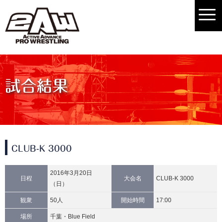
試合結果
CLUB-K 3000
2016年3月20日
日程
大会名
CLUB-K 3000
（日）
観衆
50人
開始時間
17:00
場所
千葉・Blue Field