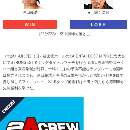
洞口義浩
●十嶋くにお
WIN
LOSE
（22分22秒 空中胴締め落とし）
《寸評》4月17日（日）後楽園ホールのKAIENTAI DOJO14周年記念大会
にてSTRONGEST-Kタッグタイトルマッチを行う滝澤大志＆吉野コータ
ロー組と真霜拳號が対戦。十嶋くにおの予測不能なラフプレーに赤闘覇
は翻弄されつつも、洞口義浩と滝澤の反撃を活かした吉野が十嶋を腹で
押し潰してフィニッシュ。ST-Kタッグ前哨戦は王者・凶月から赤闘覇が
先制勝利を挙げた。