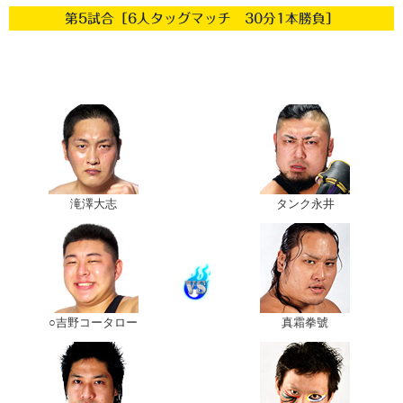
第5試合［6人タッグマッチ 30分1本勝負］
滝澤大志
タンク永井
○吉野コータロー
真霜拳號