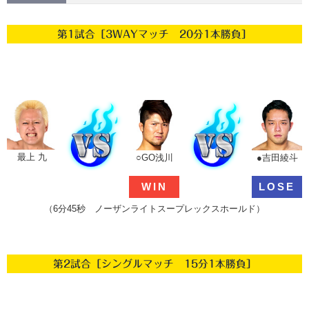
第1試合［3WAYマッチ 20分1本勝負］
最上 九
○GO浅川
●吉田綾斗
WIN
LOSE
（6分45秒 ノーザンライトスープレックスホールド）
第2試合［シングルマッチ 15分1本勝負］