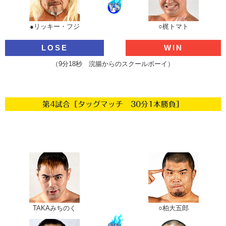
●リッキー・フジ
○梶トマト
LOSE
WIN
（9分18秒 浣腸からのスクールボーイ）
第4試合［タッグマッチ 30分1本勝負］
TAKAみちのく
○柏大五郎