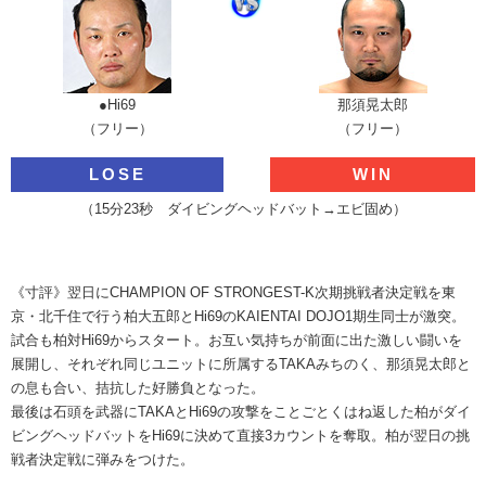
●Hi69
那須晃太郎
（フリー）
（フリー）
LOSE
WIN
（15分23秒 ダイビングヘッドバット→エビ固め）
《寸評》翌日にCHAMPION OF STRONGEST-K次期挑戦者決定戦を東
京・北千住で行う柏大五郎とHi69のKAIENTAI DOJO1期生同士が激突。
試合も柏対Hi69からスタート。お互い気持ちが前面に出た激しい闘いを
展開し、それぞれ同じユニットに所属するTAKAみちのく、那須晃太郎と
の息も合い、拮抗した好勝負となった。
最後は石頭を武器にTAKAとHi69の攻撃をことごとくはね返した柏がダイ
ビングヘッドバットをHi69に決めて直接3カウントを奪取。柏が翌日の挑
戦者決定戦に弾みをつけた。