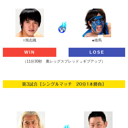
○旭志織
●雄馬
WIN
LOSE
（11分30秒 裏レッグスプレッド→ギブアップ）
第3試合［シングルマッチ 20分1本勝負］