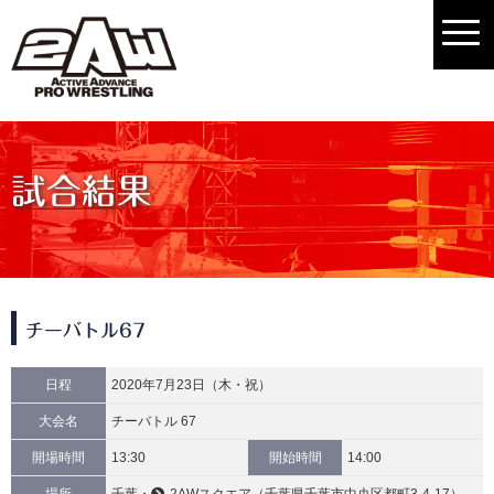
試合結果
チーバトル67
日程
2020年7月23日（木・祝）
大会名
チーバトル 67
開場時間
13:30
開始時間
14:00