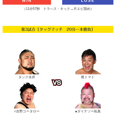
WIN
LOSE
（11分57秒 トラ―ス・キック→片エビ固め）
第3試合［タッグマッチ 20分一本勝負］
タンク永井
梶トマト
○吉野コータロー
●ダイナソー拓真