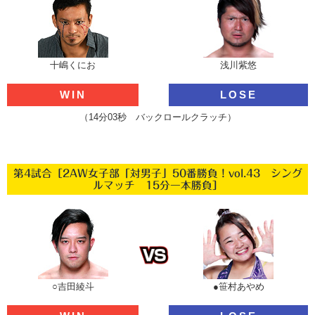
十嶋くにお
浅川紫悠
WIN
LOSE
（14分03秒 バックロールクラッチ）
第4試合［2AW女子部「対男子」50番勝負！vol.43 シング
ルマッチ 15分一本勝負］
○吉田綾斗
●笹村あやめ