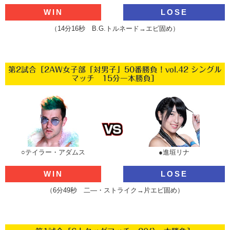
WIN
LOSE
（14分16秒 B.G.トルネード→エビ固め）
第2試合［2AW女子部「対男子」50番勝負！vol.42 シングル
マッチ 15分一本勝負］
○テイラー・アダムス
●進垣リナ
WIN
LOSE
（6分49秒 二―・ストライク→片エビ固め）