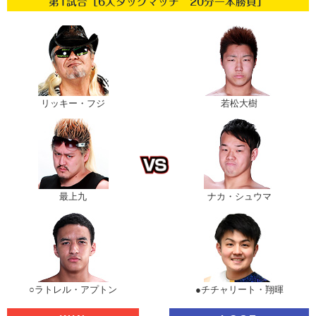
第1試合［6人タッグマッチ 20分一本勝負］
リッキー・フジ
若松大樹
最上九
ナカ・シュウマ
○ラトレル・アプトン
●チチャリート・翔暉