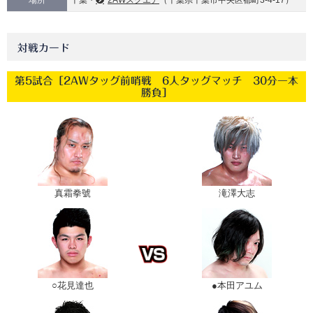
場所
千葉・
2AWスクエア
（千葉県千葉市中央区都町3-4-17）
対戦カード
第5試合［2AWタッグ前哨戦 6人タッグマッチ 30分一本
勝負］
真霜拳號
滝澤大志
○花見達也
●本田アユム