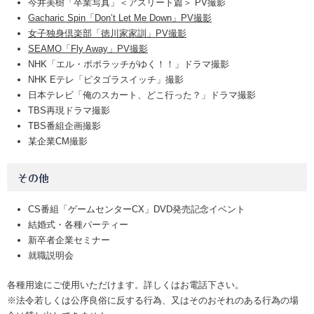
今井美樹「卒業写真」＜アスリート篇＞ PV撮影
Gacharic Spin「Don’t Let Me Down」PV撮影
女子独身倶楽部「徳川家家訓」PV撮影
SEAMO「Fly Away」PV撮影
NHK「エル・ポポラッチがゆく！！」ドラマ撮影
NHK Eテレ「ピタゴラスイッチ」撮影
日本テレビ「俺のスカート、どこ行った？」ドラマ撮影
TBS再現ドラマ撮影
TBS番組企画撮影
某企業CM撮影
その他
CS番組「ゲームセンターCX」DVD発売記念イベント
結婚式・各種パーティー
新卒者企業セミナー
就職説明会
各種用途にご使用いただけます。詳しくはお電話下さい。
※法令若しくは公序良俗に反する行為、又はそのおそれのある行為の場