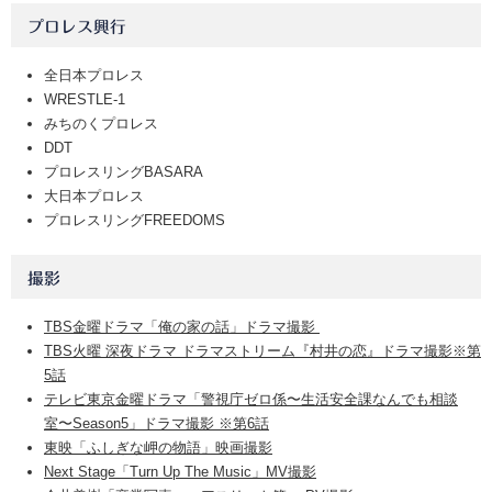
プロレス興行
全日本プロレス
WRESTLE-1
みちのくプロレス
DDT
プロレスリングBASARA
大日本プロレス
プロレスリングFREEDOMS
撮影
TBS金曜ドラマ「俺の家の話」ドラマ撮影
TBS火曜 深夜ドラマ ドラマストリーム『村井の恋』ドラマ撮影※第
5話
テレビ東京金曜ドラマ「警視庁ゼロ係〜生活安全課なんでも相談
室〜Season5」ドラマ撮影 ※第6話
東映「ふしぎな岬の物語」映画撮影
Next Stage「Turn Up The Music」MV撮影