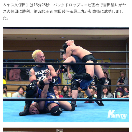
＆ヤス久保田］は13分28秒 バックドロップ→エビ固めで吉田綾斗がヤ
ス久保田に勝利。第32代王者 吉田綾斗＆最上九が初防衛に成功しまし
た。