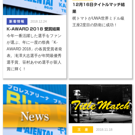
12月16日タイトルマッチ結
果
梶トマトがUWA世界ミドル級
2018.12.24
王座2度目の防衛に成功！
K-AWARD 2018 受賞結果
今年一番活躍した選手をファン
が選ぶ、年に一度の祭典「K-
AWARD 2018」の各賞受賞者発
表。滝澤大志選手が年間最優秀
選手賞、笹村あやめ選手が新人
賞に輝く！
2018.11.18