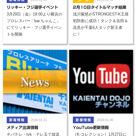
リッキー・フジ選手イベント
2月10日タイトルマッチ結果
3月29日（金）19:00より横浜の
浅川紫悠がSTRONGEST-K王座
プロレスバー「bar.ちゃんこ」
初防衛に成功！タンク＆吉田＆
にてリッキー・フジ選手イベン
花見が千葉6人タッグ新王者
トを開催
に！
2019.01.31
2019.01.30
メディア出演情報
YouTube更新情報
チバテレ・tvk・テレ玉で放送
［K-コレクション］1月27日に