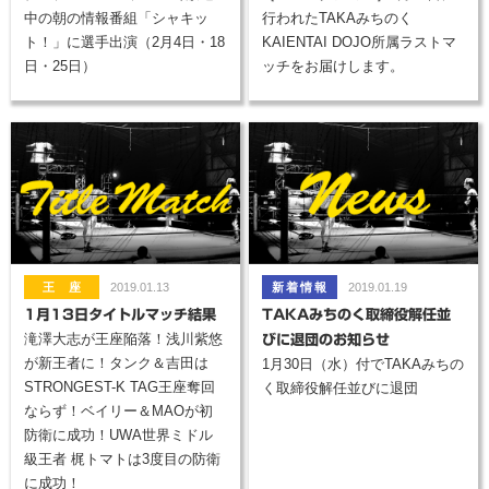
中の朝の情報番組「シャキッ
行われたTAKAみちのく
ト！」に選手出演（2月4日・18
KAIENTAI DOJO所属ラストマ
日・25日）
ッチをお届けします。
2019.01.13
2019.01.19
1月13日タイトルマッチ結果
TAKAみちのく取締役解任並
滝澤大志が王座陥落！浅川紫悠
びに退団のお知らせ
が新王者に！タンク＆吉田は
1月30日（水）付でTAKAみちの
STRONGEST-K TAG王座奪回
く取締役解任並びに退団
ならず！ベイリー＆MAOが初
防衛に成功！UWA世界ミドル
級王者 梶トマトは3度目の防衛
に成功！