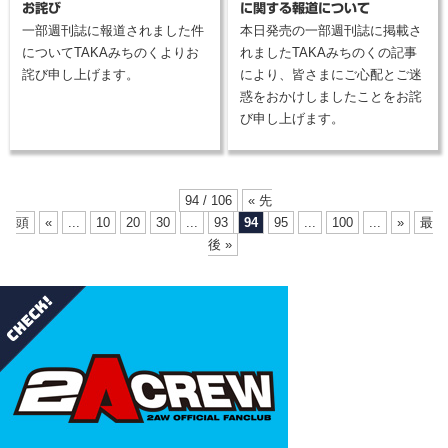
お詫び
に関する報道について
一部週刊誌に報道されました件
本日発売の一部週刊誌に掲載さ
についてTAKAみちのくよりお
れましたTAKAみちのくの記事
詫び申し上げます。
により、皆さまにご心配とご迷
惑をおかけしましたことをお詫
び申し上げます。
94 / 106
« 先
頭
«
...
10
20
30
...
93
94
95
...
100
...
»
最
後 »