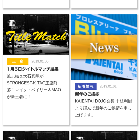
2019.01.05
1月5日タイトルマッチ結果
旭志織＆大石真翔が
STRONGEST-K TAG王座陥
2019.01.01
落！マイク・ベイリー＆MAO
新年のご挨拶
が新王者に！
KAIENTAI DOJO会長 十枝利樹
より謹んで新年のご挨拶を申し
上げます。