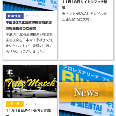
11月18日タイトルマッチ結
果
梶トマトがUWA世界ミドル級
2018.12.13
王座初防衛に成功！
平成30年北海道胆振東部地震
災害義援金のご報告
平成30年北海道胆振東部地震災
害義援金を日本赤十字社まで送
金いたしました。皆様のご協力
ありがとうございました。
2018.11.12
11月12日タイトルマッチ結