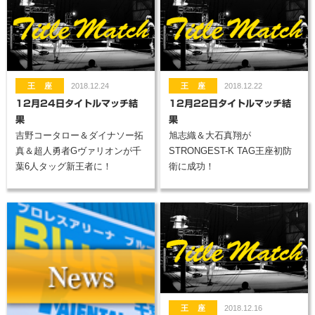
2018.12.24
2018.12.22
12月24日タイトルマッチ結
12月22日タイトルマッチ結
果
果
吉野コータロー＆ダイナソー拓
旭志織＆大石真翔が
真＆超人勇者Gヴァリオンが千
STRONGEST-K TAG王座初防
葉6人タッグ新王者に！
衛に成功！
2018.12.16