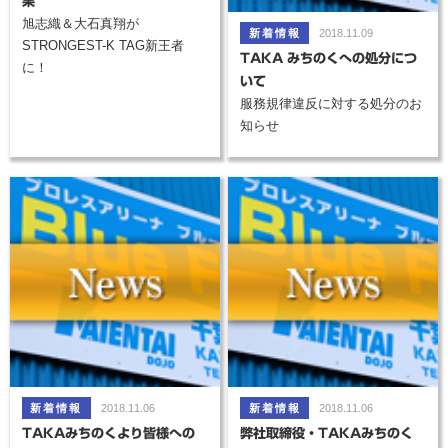
果
旭志織＆大石真翔が
2018.11.09
STRONGEST-K TAG新王者
TAKA みちのくへの処分につ
に！
いて
服務規律違反に対する処分のお
知らせ
2018.11.06
2018.11.06
TAKAみちのくより皆様への
弊社取締役・TAKAみちのく