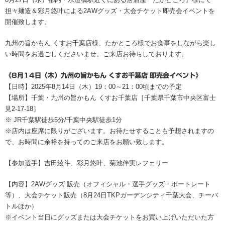
担々麺造＆彩月悠叶による2AWグッズ・大会チケット即売会イベントを
開催致します。
九州の旨かもん くすお千葉店様、たかところ様でお食事をしながら楽し
い時間をお過ごしくださいませ。ご来店お待ちしております。
《8月14日（木）九州の旨かもん くすお千葉店 即売会イベント》
【日時】2025年8月14日（木）19：00～21：00頃までの予定
【場所】千葉・九州の旨かもん くすお千葉店［千葉県千葉市中央区富士
見2-17-18］
※ JR千葉駅徒歩5分/千葉中央駅徒歩1分
※店内は座席に限りがございます。お待たせすることも予想されますの
で、お時間に余裕を持ってのご来店をお願い致します。
【参加選手】吉田綾斗、彩月悠叶、菊池伴実レフェリー
【内容】2AWグッズ 販売（オフィシャル・選手グッズ・ポートレート
等）、大会チケット販売（8月24日TKPガーデンシティ千葉大会、チーバ
トルほか）
※イベント当日にグッズまたは大会チケットをお買い上げいただいた方