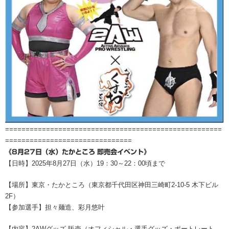
=====================================================
===============================
《8月27日（水）たかところ 即売会イベント》
【日時】2025年8月27日（水）19：30～22：00頃まで
【場所】東京・たかところ（東京都千代田区神田三崎町2-10-5 木下ビル
2F）
【参加選手】担々麺造、彩月悠叶
【内容】2AWグッズ 販売（オフィシャル・選手グッズ・ポートレート