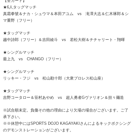
【全カード】
★6人タッグマッチ
真霜拳號＆ナカ・シュウマ＆本田アユム vs 滝澤大志＆仁木琢郎＆シ
マ重野（フリー）
★タッグマッチ
越中詩郎（フリー）＆吉田綾斗 vs 若松大樹＆チチャリート・翔暉
★シングルマッチ
最上九 vs CHANGO（フリー）
★シングルマッチ
リッキー・フジ vs 松山勘十郎（大衆プロレス松山座）
★タッグマッチ
吉野コータロー＆笹村あやめ vs 超人勇者Gヴァリオン＆担々麺造
※試合順未定。負傷その他の理由により欠場の場合がございます。ご了
承下さい。
※※休憩中にはSPORTS DOJO KAGAYAKIさんによるキックボクシング
のデモンストレーションがございます。