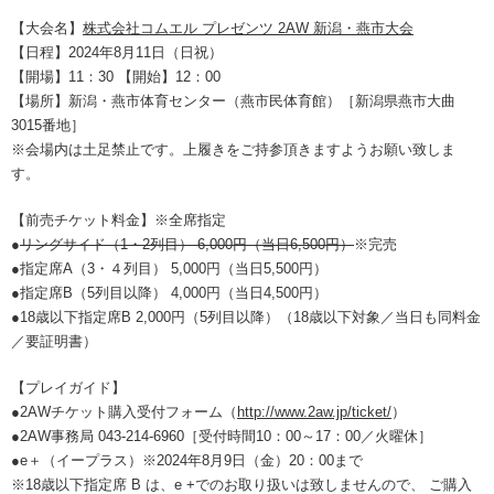
【大会名】
株式会社コムエル プレゼンツ 2AW 新潟・燕市大会
【日程】2024年8月11日（日祝）
【開場】11：30 【開始】12：00
【場所】新潟・燕市体育センター（燕市民体育館）［新潟県燕市大曲
3015番地］
※会場内は土足禁止です。上履きをご持参頂きますようお願い致しま
す。
【前売チケット料金】※全席指定
●
リングサイド（1・2列目） 6,000円（当日6,500円）
※完売
●指定席A（3・４列目） 5,000円（当日5,500円）
●指定席B（5列目以降） 4,000円（当日4,500円）
●18歳以下指定席B 2,000円（5列目以降）（18歳以下対象／当日も同料金
／要証明書）
【プレイガイド】
●2AWチケット購入受付フォーム（
http://www.2aw.jp/ticket/
）
●2AW事務局 043-214-6960［受付時間10：00～17：00／火曜休］
●e＋（イープラス）※2024年8月9日（金）20：00まで
※18歳以下指定席 B は、e +でのお取り扱いは致しませんので、 ご購入