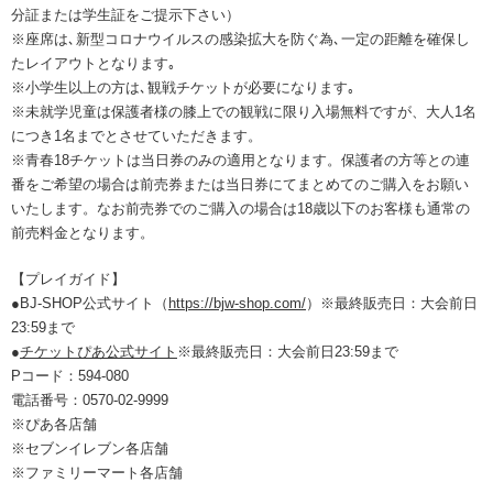
分証または学生証をご提示下さい）
※座席は､新型コロナウイルスの感染拡大を防ぐ為､一定の距離を確保し
たレイアウトとなります｡
※小学生以上の方は､観戦チケットが必要になります｡
※未就学児童は保護者様の膝上での観戦に限り入場無料ですが、大人1名
につき1名までとさせていただきます。
※青春18チケットは当日券のみの適用となります。保護者の方等との連
番をご希望の場合は前売券または当日券にてまとめてのご購入をお願い
いたします。なお前売券でのご購入の場合は18歳以下のお客様も通常の
前売料金となります。
【プレイガイド】
●BJ-SHOP公式サイト（
https://bjw-shop.com/
）※最終販売日：大会前日
23:59まで
●
チケットぴあ公式サイト
※最終販売日：大会前日23:59まで
Pコード：594-080
電話番号：0570-02-9999
※ぴあ各店舗
※セブンイレブン各店舗
※ファミリーマート各店舗