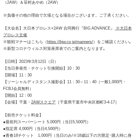
（2AW）＆笹村あやめ（2AW）
※負傷その他の理由で欠場となる場合がございます。ご了承ください。
【大会名】大日本プロレス×2AW 合同興行『BIG ADVANCE』
※大日本
プロレス主催
※観戦マナーはこちら（
https://bjw.co.jp/manners/
）をご確認ください｡
※新型コロナウィルス対策座席表でのご案内となります｡
【日時】2023年3月12日（日）
【当日券発売・チケット引換開始】10：30
【開場】11：30
【ソーシャルディスタンス撮影会】11：30～11：40（一般1,000円・
FCBJ会員無料）
【開始】12：00
【会場】千葉・
2AWスクエア
［千葉県千葉市中央区都町3-4-17］
【前売チケット料金】
●最前列スーパーシート 5,000円（当日5,500円）
●指定席 4,000円（当日4,500円）
●青春18チケット 1,000円（当日のみ/※18歳以下の方限定･購入時に身