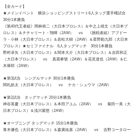
【全カード】
★メインイベント 横浜ショッピングストリート6人タッグ選手権試合
30分1本勝負
《第40代王者組》岡林裕二（大日本プロレス）＆中之上靖文（大日本プ
ロレス）＆チチャリート・翔暉（2AW） vs 《挑戦者組》アブドー
ラ・小林（大日本プロレス）＆若松大樹（2AW）＆星野勘九郎（大日本
プロレス）★セミファイナル 6人タッグマッチ 30分1本勝負
野村卓矢（大日本プロレス）＆関本大介（大日本プロレス）＆吉田和正
（大日本プロレス） vs 真霜拳號（2AW）＆花見達也（2AW）＆仁
木琢郎（2AW）
★第3試合 シングルマッチ 30分1本勝負
関札皓太（大日本プロレス） vs ナカ・シュウマ（2AW）
★第2試合 タッグマッチ 20分1本勝負
神谷英慶（大日本プロレス）＆本田アユム（2AW） vs 菊田一美（大
日本プロレス）＆浅川紫悠（2AW）
★オープニング タッグマッチ 15分1本勝負
青木優也（大日本プロレス）＆森廣祐基（2AW） vs 吉野コータロー