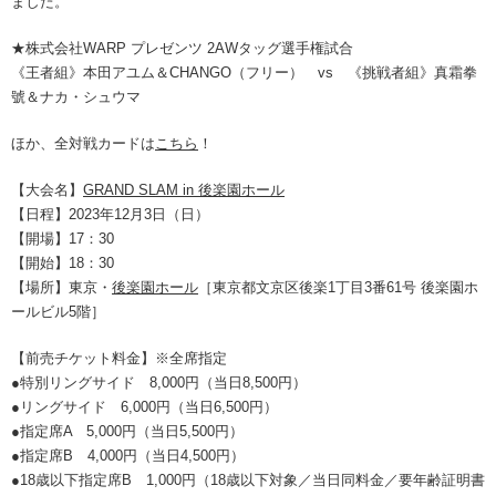
ました。
★株式会社WARP プレゼンツ 2AWタッグ選手権試合
《王者組》本田アユム＆CHANGO（フリー） vs 《挑戦者組》真霜拳
號＆ナカ・シュウマ
ほか、全対戦カードは
こちら
！
【大会名】
GRAND SLAM in 後楽園ホール
【日程】2023年12月3日（日）
【開場】17：30
【開始】18：30
【場所】東京・
後楽園ホール
［東京都文京区後楽1丁目3番61号 後楽園ホ
ールビル5階］
【前売チケット料金】※全席指定
●特別リングサイド 8,000円（当日8,500円）
●リングサイド 6,000円（当日6,500円）
●指定席A 5,000円（当日5,500円）
●指定席B 4,000円（当日4,500円）
●18歳以下指定席B 1,000円（18歳以下対象／当日同料金／要年齢証明書