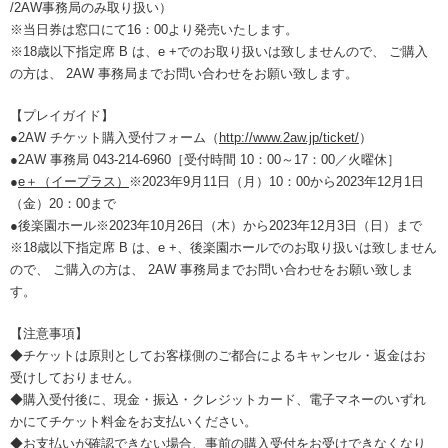
/2AW事務局のみ取り扱い）
※当日券は窓口にて16：00より発売いたします。
※18歳以下指定席 B は、e +でのお取り扱いは致しませんので、 ご購入
の方は、 2AW 事務局までお問い合わせをお願い致します。
【プレイガイド】
●2AW チケット購入受付フォーム（
http://www.2aw.jp/ticket/
）
●2AW 事務局 043-214-6960［受付時間 10：00～17：00／火曜休］
●
e＋（イープラス）
※2023年9月11日（月）10：00から2023年12月1日
（金）20：00まで
●後楽園ホール※2023年10月26日（木）から2023年12月3日（日）まで
※18歳以下指定席 B は、e +、後楽園ホールでのお取り扱いは致しません
ので、 ご購入の方は、 2AW 事務局までお問い合わせをお願い致しま
す。
【注意事項】
◆チケットは原則としてお客様側のご都合によるキャンセル・返金はお
受けしておりません。
◆購入受付後に、現金・振込・クレジットカード、電子マネーのいずれ
かにてチケット料金をお支払いください。
◆お支払いが確認できない場合、事前の購入受付をお受けできなくなり