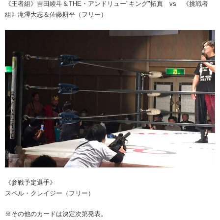
《王者組》吉田綾斗＆THE・アンドリュー"キング"拓真 vs 《挑戦者
組》滝澤大志＆佐藤耕平（フリー）
《参戦予定選手》
スペル・クレイジー（フリー）
※その他のカードは決定次第発表。