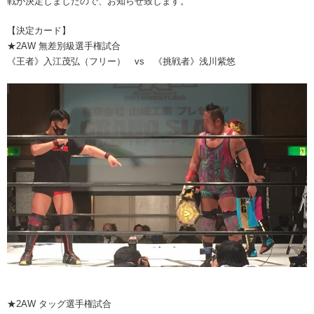
戦が決定しましたので、お知らせ致します。
【決定カード】
★2AW 無差別級選手権試合
《王者》入江茂弘（フリー） vs 《挑戦者》浅川紫悠
★2AW タッグ選手権試合