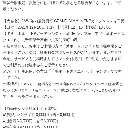
※試合順未定。負傷その他の理由で欠場となる場合がございます。ご了
承ください。
【大会名】
2AW 年内最終興行 GRAND SLAM in TKPガーデンシティ千葉
【日程】2021年12月26日（日）【開場】12：15 【開始】13：00
【場所】千葉・
TKPガーデンシティ千葉 3F シンフォニア
（千葉ポートス
クエア内）［千葉県千葉市中央区問屋町1-45］
※駐車場あり。お車でご来場の方は千葉ポートスクエア地下駐車場をご
利用ください。なお、駐車料金割引サービスがございます。また駐車料
金割引サービスも開場時よりドリンク受付場所にてご対応いたしますの
でご利用の方は駐車券をご提示ください。
※カーナビをお使いの方は「千葉ポートスクエア・パーキング」で検索
して下さい。
※喫煙所について …会場内とホテル館内のパブリックスペースは禁煙と
なっております。1階エントランス付近に喫煙スペースがこざいますの
で、そちらをご利用ください。
【前売チケット料金】※全席指定
●特別リングサイド 8,000円（当日8,500円）
●指定席A 5,500円（当日6,000円）
●指定席B 4,500円（当日5,000円）