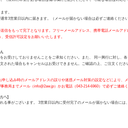
きます。
ルが通常3営業日以内に届きます。（メールが届かない場合は必ずご連絡くださ
ル送信をもって完了となります。フリーメールアドレス、携帯電話メールアド
るよう、受信許可設定をお願いいたします。
ん
をお受けしておりませんことをご承知ください。また、 同一興行に対し、各
文された場合もキャンセルはお受けできません。ご確認の上、ご注文くださ
お申し込み時のメールアドレスの誤りや迷惑メール対策の設定などにより、
でメール（info@2aw.jp）かお電話（043-214-6960）で必ずご連絡
の方へ】
れる事がございます。 3営業日以内に受付完了のメールが届かない場合には