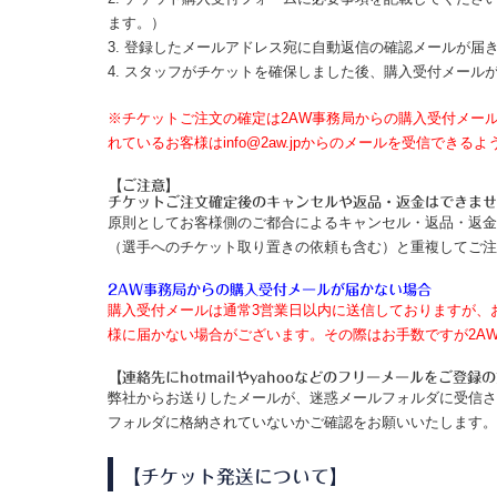
ます。）
3. 登録したメールアドレス宛に自動返信の確認メールが届
4. スタッフがチケットを確保しました後、購入受付メー
※チケットご注文の確定は2AW事務局からの購入受付メー
れているお客様はinfo@2aw.jpからのメールを受信でき
【ご注意】
チケットご注文確定後のキャンセルや返品・返金はできませ
原則としてお客様側のご都合によるキャンセル・返品・返金
（選手へのチケット取り置きの依頼も含む）と重複してご注
2AW事務局からの購入受付メールが届かない場合
購入受付メールは通常3営業日以内に送信しておりますが、
様に届かない場合がございます。その際はお手数ですが2AW事務局ま
【連絡先にhotmailやyahooなどのフリーメールをご登録
弊社からお送りしたメールが、迷惑メールフォルダに受信さ
フォルダに格納されていないかご確認をお願いいたします。
【チケット発送について】